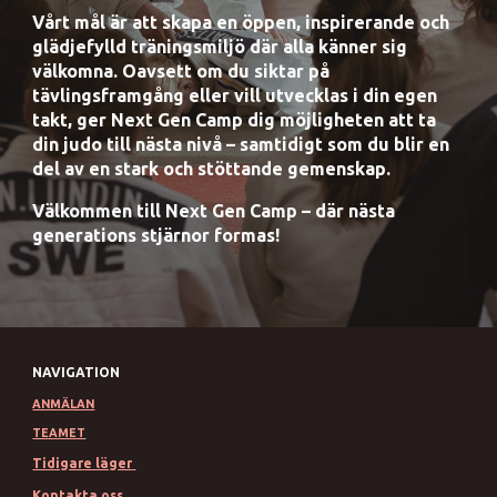
Vårt mål är att skapa en öppen, inspirerande och
glädjefylld träningsmiljö där alla känner sig
välkomna. Oavsett om du siktar på
tävlingsframgång eller vill utvecklas i din egen
takt, ger Next Gen Camp dig möjligheten att ta
din judo till nästa nivå – samtidigt som du blir en
del av en stark och stöttande gemenskap.
Välkommen till Next Gen Camp – där nästa
generations stjärnor formas!
NAVIGATION
ANMÄLAN
TEAMET
Tidigare läger
Kontakta oss