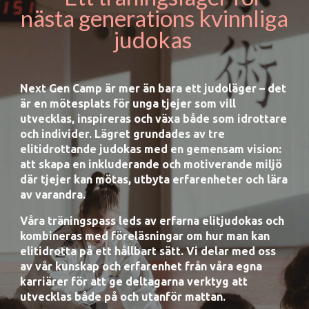
nästa generations kvinnliga
judokas
Next Gen Camp är mer än bara ett judoläger – det
är en mötesplats för unga tjejer som vill
utvecklas, inspireras och växa både som idrottare
och individer. Lägret grundades av tre
elitidrottande judokas med en gemensam vision:
att skapa en inkluderande och motiverande miljö
där tjejer kan mötas, utbyta erfarenheter och lära
av varandra.
Våra träningspass leds av erfarna elitjudokas och
kombineras med föreläsningar om hur man kan
elitidrotta på ett hållbart sätt. Vi delar med oss
av vår kunskap och erfarenhet från våra egna
karriärer för att ge deltagarna verktyg att
utvecklas både på och utanför mattan.