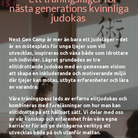
nästa generations kvinnliga
judokas
Next Gen Camp är mer än bara ett judoläger – det
är en mötesplats för unga tjejer som vill
utvecklas, inspireras och växa både som idrottare
och individer. Lägret grundades av tre
elitidrottande judokas med en gemensam vision:
att skapa en inkluderande och motiverande miljö
där tjejer kan mötas, utbyta erfarenheter och lära
av varandra.
Våra träningspass leds av erfarna elitjudokas och
kombineras med föreläsningar om hur man kan
elitidrotta på ett hållbart sätt. Vi delar med oss
av vår kunskap och erfarenhet från våra egna
karriärer för att ge deltagarna verktyg att
utvecklas både på och utanför mattan.