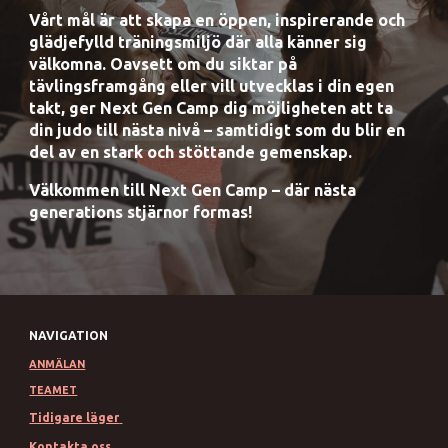
Vårt mål är att skapa en öppen, inspirerande och
glädjefylld träningsmiljö där alla känner sig
välkomna. Oavsett om du siktar på
tävlingsframgång eller vill utvecklas i din egen
takt, ger Next Gen Camp dig möjligheten att ta
din judo till nästa nivå – samtidigt som du blir en
del av en stark och stöttande gemenskap.
Välkommen till Next Gen Camp – där nästa
generations stjärnor formas!
NAVIGATION
ANMÄLAN
TEAMET
Tidigare läger
Kontakta oss