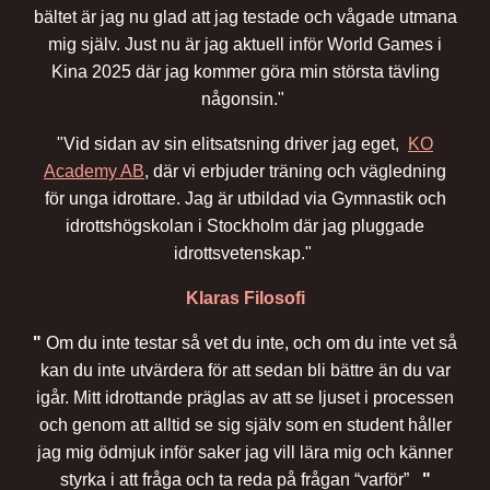
bältet är jag nu glad att jag testade och vågade utmana
mig själv. Just nu är jag aktuell inför World Games i
Kina 2025 där jag kommer göra min största tävling
någonsin."
"Vid sidan av sin elitsatsning driver jag eget,
KO
Academy AB
, där vi erbjuder träning och vägledning
för unga idrottare. Jag är utbildad via Gymnastik och
idrottshögskolan i Stockholm där jag pluggade
idrottsvetenskap."
Klaras Filosofi
"
Om du inte testar så vet du inte, och om du inte vet så
kan du inte utvärdera för att sedan bli bättre än du var
igår. Mitt idrottande präglas av att se ljuset i processen
och genom att alltid se sig själv som en student håller
jag mig ödmjuk inför saker jag vill lära mig och känner
styrka i att fråga och ta reda på frågan “varför”
"